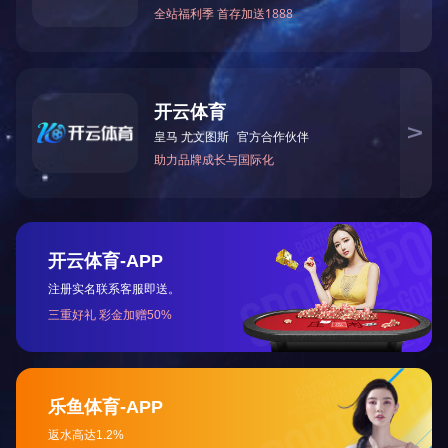
下一篇：
潍坊华宝纺织2万m3/d印染废水处理及回用工程开
工
上一篇：
我司两处废水处理工程进展顺利
点击拨打咨询热线
0533
2887
070
HAOBO.COM
|
开云·官方端网页版登录入口
|
欧宝在线
|
欧宝网页版页
面登录
|
KY开元官网
|
开云手机官方版登录入口
|
开元官方站网页版
|
haobotiyu
|
球友会手机版
|
返回顶部
Copyright © 2025 拼搏网页版登录入口