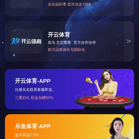
点击拨打咨询热线
0533
2887
070
HAOBO.COM
|
开云·官方端网页版登录入口
|
欧宝在线
|
欧宝网页版页
面登录
|
KY开元官网
|
开云手机官方版登录入口
|
开元官方站网页版
|
haobotiyu
|
球友会手机版
|