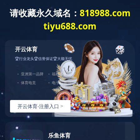
新闻中心
公司新闻
首页
>
新闻中心
>
公司新闻
我司评选并表彰2016年度先进工作者
根据全年工作表现和各部门负责人推荐，经总经理
办公会民主评议和投票选举，公司评选出赵建光、戚
飞、张宝现、耿玉莲和董传英五位同志为2016年度先进
工作者并予以奖励。在此，公司号召全体员工以先进为