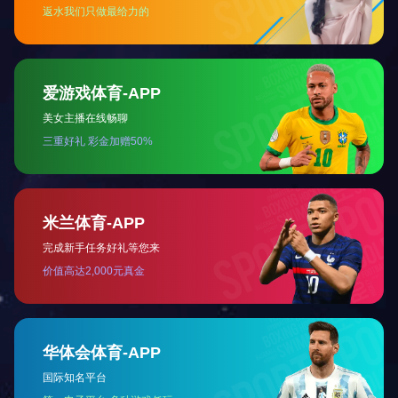
务转型、价值提升等方面实现了新的突破，确保了公司
的稳健经营与持续发展。
张守健提出，在新形势下，企业之间的竞争已不单
单是产品技术的竞争，更体现在了管理服务上的竞争。
要想在市场上取得主动，就必须转变经营思维方式，使
公司的核心竞争力从单纯依赖工程技术转变到依托技术
优势构建运营管理服务新模式上来，努力实现“两条腿走
路，两手抓、两手都要强”！希望全体员工在新的一年里
更好适应公司不断发展的要求，努力做好由工程技术人
员向运营管理人员角色的转变，继续发扬中科恒源的优
良传统，提升个人的学习能力、专业能力、思维能力、
协同能力和创新能力，为公司新时期的各项工作打好扎
实的基础，推动公司不断健康发展！