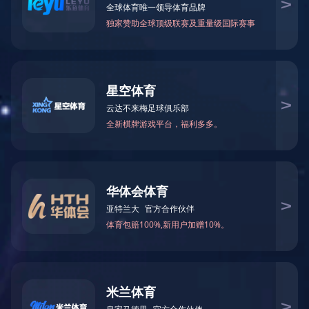
备”五项专利已顺利通过国家知识产权局审批，获
得实用新型专利授权。
目前，我司已获得国家知识产权局授权实用新
型专利20多项，科研成果丰硕，充分体现了我司
技术研发团队的专业能力和创新水平。
今后，公司将继续加大科研技术的投入力度，
不断增强自主创新能力 ，加强知识产权保护，为
公司提升核心竟争力、保障持续、快速、健康发展
提供强有力的技术支撑。