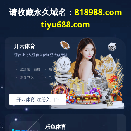
工程案例
食品废水
首页
>
工程案例
>
食品废水
贵州毕节酒厂
厂
酿酒综合废水处理工程
项目名称：贵州毕节酒
设计水量：500m3/d